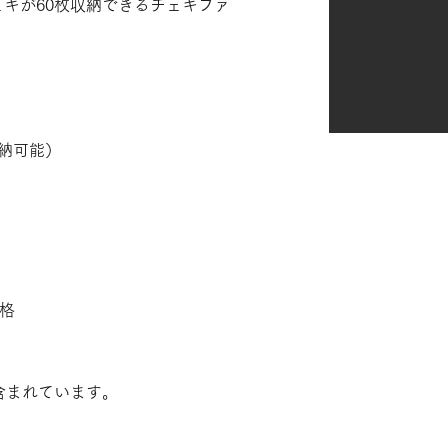
キが60枚収納できるチェキファ
収納可能）
格
含まれています。