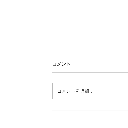
コメント
コメントを追加…
取扱商品・プリント加工代金
価格改定のご案内
T-SHIRTS LIFE について